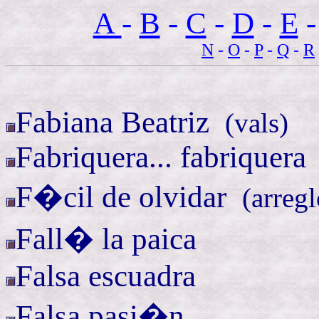
A
-
B
-
C
-
D
-
E
-
N
-
O
-
P
-
Q
-
R
Fabiana
Beatriz
(
vals)
Fabriquera... fabriquera
F�cil de
olvidar
(
arregl
Fall� la paica
Falsa escuadra
Falsa pasi�n