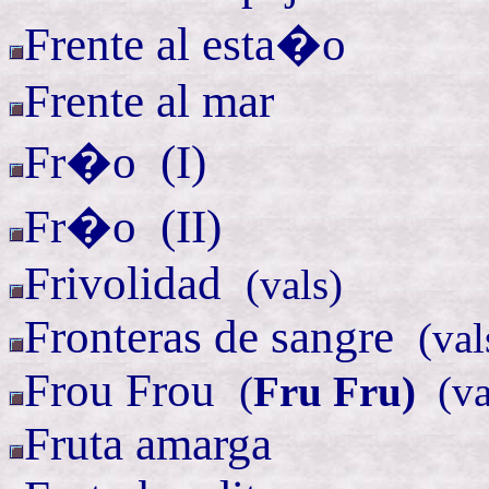
Frente al esta�o
Frente al mar
Fr�o (
I)
Fr�o (
II)
Frivolidad
(
vals)
Fronteras de
sangre
(
val
Frou
Frou
(
Fru
Fru
)
(
va
Fruta amarga