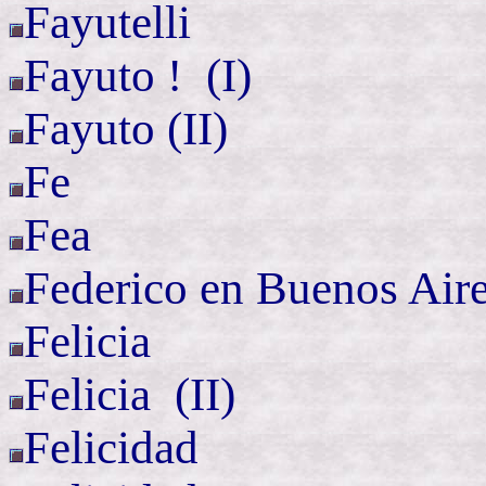
Fayutelli
Fayuto
!
(I)
Fayuto
(II)
Fe
Fea
Federico en Buenos Air
Felicia
Felicia (
II)
Felicidad