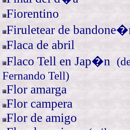
Fiorentino
Firuletear
de bandone�
Flaca de abril
Flaco
Tell
en
Jap�n
(
de
Fernando
Tell
)
Flor amarga
Flor campera
Flor de amigo