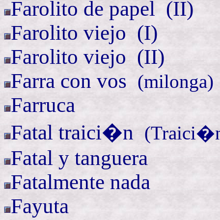
Farolito de
papel (
II)
Farolito
viejo
(
I)
Farolito
viejo (
II)
Farra con
vos
(
milonga)
Farruca
Fatal
traici�n
(
Traici�
Fatal y tanguera
Fatalmente nada
Fayuta