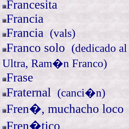
Francesita
Francia
Francia
(
vals)
Franco
solo
(
dedicado a
Ultra, Ram�n Franco)
Frase
Fraternal
(
canci�n)
Fren�
, muchacho loco
Fren�tico