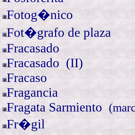
Fotog�nico
Fot�grafo de plaza
Fracasado
Fracasado (
II)
Fracaso
Fragancia
Fragata
Sarmiento
(
marc
Fr�gil