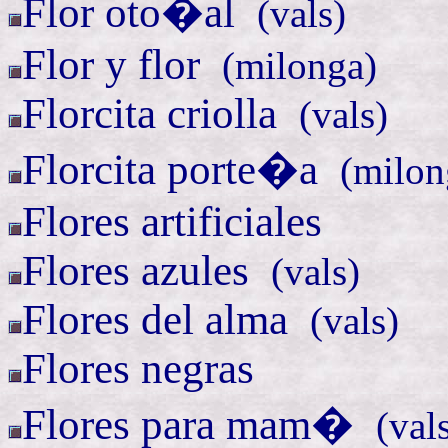
Flor
oto�al
(
vals)
Flor y
flor
(
milonga)
Florcita
criolla
(
vals)
Florcita
porte�a
(
milon
Flores artificiales
Flores
azules
(
vals)
Flores del
alma
(
vals)
Flores negras
Flores para
mam�
(
val