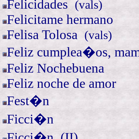
Felicidades
(
vals)
Felicitame
hermano
Felisa
Tolosa
(
vals)
Feliz cumplea�os,
ma
Feliz Nochebuena
Feliz noche de amor
Fest�n
Ficci�n
Ficci�n (
II)