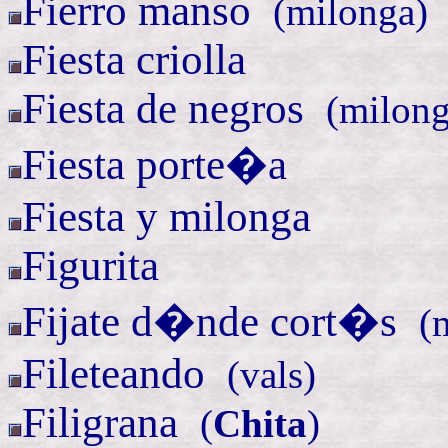
Fierro
manso
(
milonga)
Fiesta criolla
Fiesta de
negros
(
milon
Fiesta porte�a
Fiesta y milonga
Figurita
Fijate
d�nde
cort�s
(
Fileteando
(
vals)
Filigrana
(
Chita
)