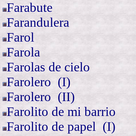
Farabute
Farandulera
Farol
Farola
Farolas de cielo
Farolero
(
I)
Farolero (
II)
Farolito de mi barrio
Farolito de
papel (
I)