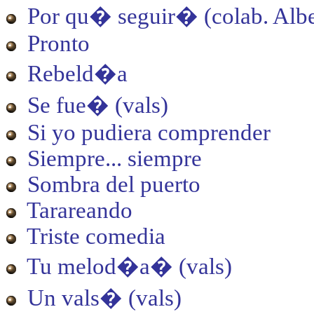
Por qu� seguir
�
(colab. Alb
Pronto
Rebeld�a
Se fue
�
(vals)
Si yo pudiera comprender
Siempre... siempre
Sombra del puerto
Tarareando
Triste comedia
Tu melod�a
�
(vals)
Un vals
�
(vals)