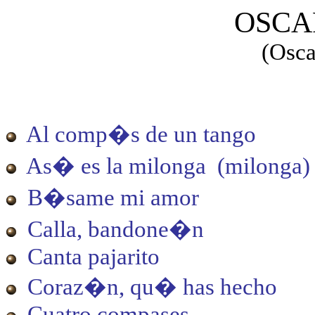
OSCA
(Osca
Al comp�s de un tango
As� es la milonga (milonga)
B�same mi amor
Calla, bandone�n
Canta pajarito
Coraz�n, qu� has hecho
Cuatro compases