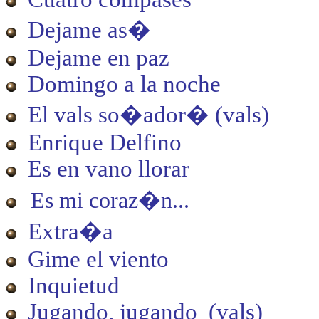
Dejame as�
Dejame en paz
Domingo a la noche
El vals so�ador
�
(vals)
Enrique Delfino
Es en vano llorar
Es mi coraz�n...
Extra�a
Gime el viento
Inquietud
Jugando, jugando (vals)