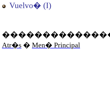
Vuelvo
�
(I)
�������������
Atr�s
�
Men� Principal