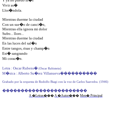
Y ya no puedo m�s
Vivir as�
Llor�ndola.
Mientras duerme la ciudad
Con un sue�o de canci�n,
Mientras ella ignora mi dolor
Sufro... lloro...
Mientras duerme la ciudad
En las luces del sal�n
Entre tangos, risas y champ�n
Est� sangrando
Mi coraz�n.
Letra : Oscar Rubens
�
(Oscar Rubistein)
M�sica : Alberto Su�rez Villanueva
����������
Grabado por la orquesta de Rodolfo Biagi con la voz de Carlos Saavedra. (1946)
�����������������������
A �Letras�
��
A �Autor�
��
Men� Principal