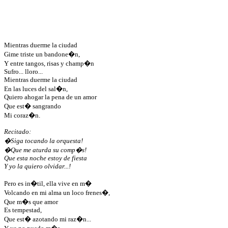
Mientras duerme la ciudad
Gime triste un bandone�n,
Y entre tangos, risas y champ�n
Sufro... lloro...
Mientras duerme la ciudad
En las luces del sal�n,
Quiero ahogar la pena de un amor
Que est� sangrando
Mi coraz�n.
Recitado:
�Siga tocando la orquesta!
�Que me aturda su comp�s!
Que esta noche estoy de fiesta
Y yo la quiero olvidar...!
Pero es in�til, ella vive en m�
Volcando en mi alma un loco frenes�,
Que m�s que amor
Es tempestad,
Que est� azotando mi raz�n...