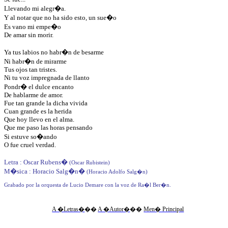
Llevando mi alegr�a.
Y al notar que no ha sido esto, un sue�o
Es vano mi empe�o
De amar sin morir.
Ya tus labios no habr�n de besarme
Ni habr�n de mirarme
Tus ojos tan tristes.
Ni tu voz impregnada de llanto
Pondr� el dulce encanto
De hablarme de amor.
Fue tan grande la dicha vivida
Cuan grande es la herida
Que hoy llevo en el alma.
Que me paso las horas pensando
Si estuve so�ando
O fue cruel verdad.
Letra : Oscar Rubens
�
(Oscar Rubistein)
M�sica : Horacio Salg�n
�
(Horacio Adolfo Salg�n)
Grabado por la orquesta de Lucio Demare con la voz de Ra�l Ber�n.
A �Letras�
��
A �Autor�
��
Men� Principal