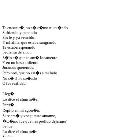
Te encontr�, no s� c�mo ni cu�ndo
Sufriendo y penando
Sin fe y ya vencido.
Y mi alma, que estaba sangrando
Te estaba esperando
Sedienta de amor.
S�lo s� que te am� locamente
Y en un beso ardiente
Juramos querernos.
Pero hoy, que no est�s a mi lado
No s� si he so�ado
O fue realidad.
Lleg�...
Lo dice el alma m�a.
Parti�...
Repito en mi agon�a.
Si te am� y vos juraste amarme,
�C�mo fue que has podido dejarme?
Se fue...
Lo dice el alma m�a.
Se fue...