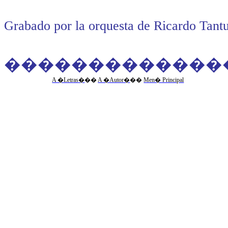
Grabado por la orquesta de Ricardo Tantur
�������������
A �Letras�
��
A �Autor�
��
Men� Principal