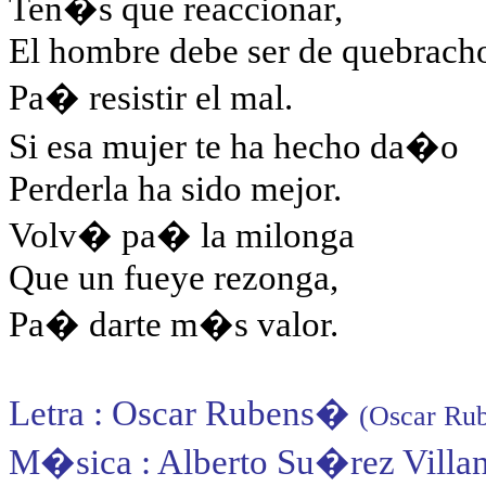
Ten�s que reaccionar,
El hombre debe ser de quebrach
Pa� resistir el mal.
Si esa mujer te ha hecho da�o
Perderla ha sido mejor.
Volv� pa� la milonga
Que un fueye rezonga,
Pa� darte m�s valor.
Letra : Oscar Rubens
�
(Oscar Rub
M�sica : Alberto Su�rez Villa