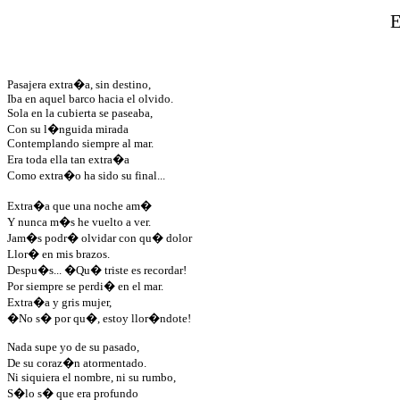
Pasajera extra�a, sin destino,
Iba en aquel barco hacia el olvido.
Sola en la cubierta se paseaba,
Con su l�nguida mirada
Contemplando siempre al mar.
Era toda ella tan extra�a
Como extra�o ha sido su final...
Extra�a que una noche am�
Y nunca m�s he vuelto a ver.
Jam�s podr� olvidar con qu� dolor
Llor� en mis brazos.
Despu�s... �Qu� triste es recordar!
Por siempre se perdi� en el mar.
Extra�a y gris mujer,
�No s� por qu�, estoy llor�ndote!
Nada supe yo de su pasado,
De su coraz�n atormentado.
Ni siquiera el nombre, ni su rumbo,
S�lo s� que era profundo