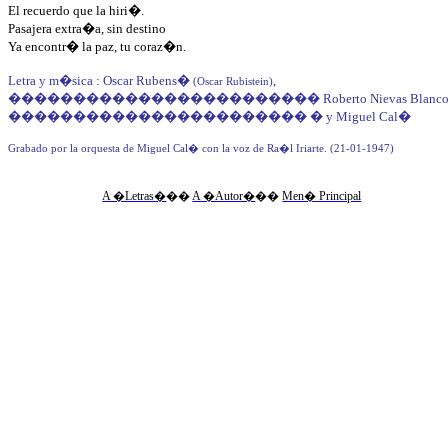
El recuerdo que la hiri�.
Pasajera extra�a, sin destino
Ya encontr� la paz, tu coraz�n.
Letra y m�sica : Oscar Rubens
�
,
(Oscar Rubistein)
������������������������
Roberto Nievas Blanc
�����������������������
�
y Miguel Cal�
Grabado por la orquesta de Miguel Cal� con la voz de Ra�l Iriarte. (21-01-1947)
A �Letras�
��
A �Autor�
��
Men� Principal