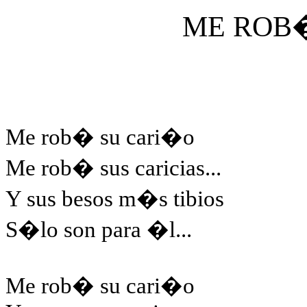
ME ROB
Me rob� su cari�o
Me rob� sus caricias...
Y sus besos m�s tibios
S�lo son para �l...
Me rob� su cari�o