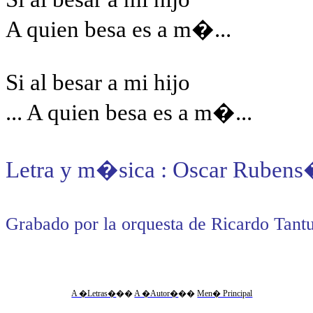
A quien besa es a m�...
Si al besar a mi hijo
... A quien besa es a m�...
Letra y m�sica : Oscar Rubens
Grabado por la orquesta de Ricardo Tant
A �Letras�
��
A �Autor�
��
Men� Principal