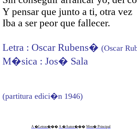
Y pensar que junto a ti, otra vez
Iba a ser peor que fallecer.
Letra : Oscar Rubens
�
(Oscar Rub
M�sica : Jos� Sala
(partitura edici�n 1946)
A �Letras�
��
A �Autor�
��
Men� Principal