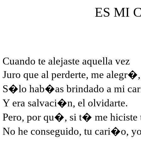
ES MI
Cuando te alejaste aquella vez
Juro que al perderte, me alegr�,
S�lo hab�as brindado a mi car
Y era salvaci�n, el olvidarte.
Pero, por qu�, si t� me hiciste 
No he conseguido, tu cari�o, yo