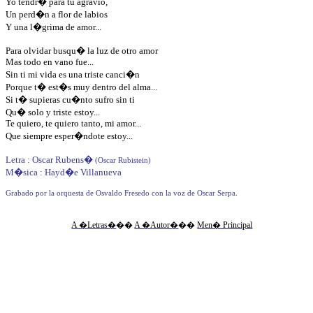
Yo tendr� para tu agravio,
Un perd�n a flor de labios
Y una l�grima de amor...
Para olvidar busqu� la luz de otro amor
Mas todo en vano fue...
Sin ti mi vida es una triste canci�n
Porque t� est�s muy dentro del alma...
Si t� supieras cu�nto sufro sin ti
Qu� solo y triste estoy...
Te quiero, te quiero tanto, mi amor...
Que siempre esper�ndote estoy...
Letra : Oscar Rubens
�
(Oscar Rubistein)
M�sica : Hayd�e Villanueva
Grabado por la orquesta de Osvaldo Fresedo con la voz de Oscar Serpa.
A �Letras�
��
A �Autor�
��
Men� Principal