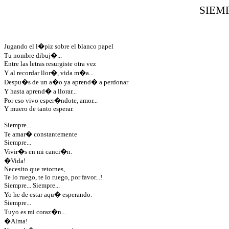
SIEMP
Jugando el l�piz sobre el blanco papel
Tu nombre dibuj�...
Entre las letras resurgiste otra vez
Y al recordar llor�, vida m�a...
Despu�s de un a�o ya aprend� a perdonar
Y hasta aprend� a llorar...
Por eso vivo esper�ndote, amor...
Y muero de tanto esperar.
Siempre...
Te amar� constantemente
Siempre...
Vivir�s en mi canci�n.
�Vida!
Necesito que retornes,
Te lo ruego, te lo ruego, por favor...!
Siempre... Siempre...
Yo he de estar aqu� esperando.
Siempre...
Tuyo es mi coraz�n...
�Alma!