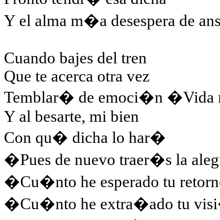
Y el alma m�a desespera de ansi
Cuando bajes del tren
Que te acerca otra vez
Temblar� de emoci�n �Vida 
Y al besarte, mi bien
Con qu� dicha lo har�
�Pues de nuevo traer�s la aleg
�Cu�nto he esperado tu retorn
�Cu�nto he extra�ado tu vis