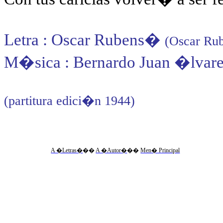
Letra : Oscar Rubens
�
(Oscar Rub
M�sica : Bernardo Juan �lvar
(partitura edici�n 1944)
A �Letras�
��
A �Autor�
��
Men� Principal