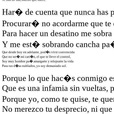
Har� de cuenta que nunca has
Procurar� no acordarme que te 
Para hacer un desatino me sobra 
Y me est� sobrando cancha
pa
�
Que desde hoy en adelante, 
pod�s
 vivir convencida
Que no ser� mi cari�o, el que te lleve el control,
Soy muy hombre 
pa
� amargarte y 
relojearte
 la vida
Para tus d�as nublados, yo soy demasiado sol.
Porque lo que
hac�s
conmigo es 
Que es una infamia sin vueltas, 
Porque yo, como te quise, te qu
No merezco tu desprecio, ni que