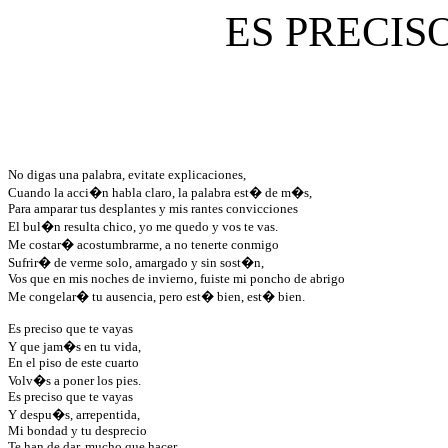
ES PRECIS
No digas una palabra, 
evitate
 explicaciones,
Cuando la acci�n habla claro, la palabra est� de m�s,
Para amparar tus desplantes y mis 
rantes
 convicciones
El bul�n resulta chico, yo me quedo y vos te vas.
Me costar� acostumbrarme, a no tenerte conmigo
Sufrir� de verme solo, amargado y sin sost�n,
Vos que en mis noches de invierno, fuiste mi poncho de abrigo
Me congelar� tu ausencia, pero est� bien, est� bien.
Es preciso que te vayas
Y que jam�s en tu vida,
En el piso de este cuarto
Volv�s
 a poner los pies.
Es preciso que te vayas
Y despu�s, arrepentida,
Mi bondad y tu desprecio
Te han de dar, mucho que hacer.