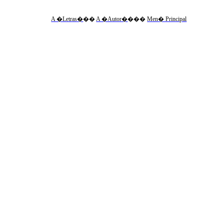
A �Letras�
��
A �Autor�
���
Men� Principal