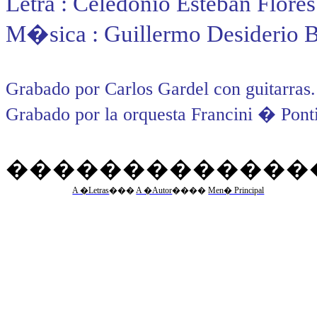
Letra : Celedonio Esteban Flores
M�sica : Guillermo Desiderio B
Grabado por Carlos Gardel con guitarr
Grabado por la orquesta Francini � Ponti
�������������
A �Letras
�
��
A �Autor
�
���
Men� Principal