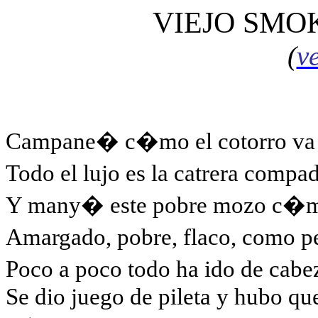
VIEJO SMO
(
v
Campane� c�mo el cotorro va 
Todo el lujo es la catrera comp
Y many� este pobre mozo c�mo 
Amargado, pobre, flaco, como p
Poco a poco todo ha ido de ca
Se dio juego de pileta y hubo qu