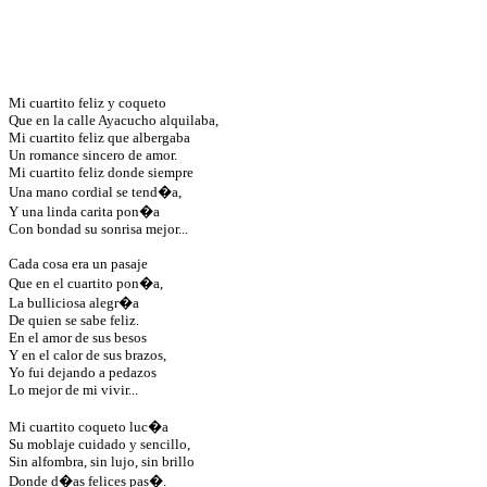
Mi cuartito feliz y coqueto
Que en la calle Ayacucho alquilaba,
Mi cuartito feliz que albergaba
Un romance sincero de amor.
Mi cuartito feliz donde siempre
Una mano cordial se tend�a,
Y una linda carita pon�a
Con bondad su sonrisa mejor...
Cada cosa era un pasaje
Que en el cuartito pon�a,
La bulliciosa alegr�a
De quien se sabe feliz.
En el amor de sus besos
Y en el calor de sus brazos,
Yo fui dejando a pedazos
Lo mejor de mi vivir...
Mi cuartito coqueto luc�a
Su moblaje cuidado y sencillo,
Sin alfombra, sin lujo, sin brillo
Donde d�as felices pas�.