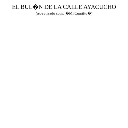
EL BUL�N DE
LA CALLE AYACUCHO
(rebautizado como �Mi Cuartito�)