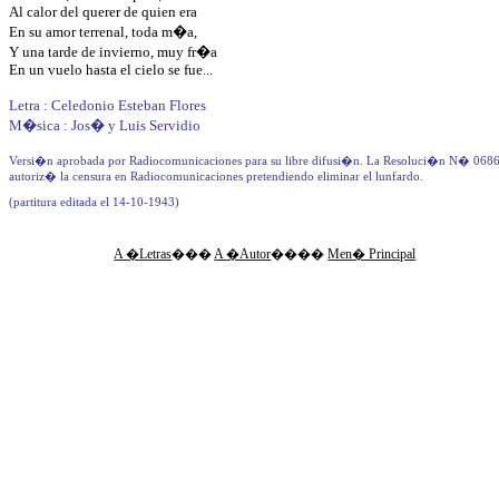
Al calor del querer de quien era
En su amor terrenal, toda m�a,
Y una tarde de invierno, muy fr�a
En un vuelo hasta el cielo se fue...
Letra : Celedonio Esteban Flores
M�sica : Jos� y Luis Servidio
Versi�n aprobada por Radiocomunicaciones para su libre difusi�n.
La Resoluci�n N
� 06869
autoriz� la censura en Radiocomunicaciones pretendiendo eliminar el lunfardo.
(partitura editada el 14-10-1943)
A �Letras
�
��
A �Autor
�
���
Men� Principal