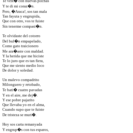
Te vest� con nuevas pilchas
Y te di mi coraz�n.
Pero, �Araca!, sos tan mala
Tan fayuta y engrupida,
Que con otro, vos te fuiste
Sin tenerme compasi�n.
Te olvidaste del cotorro
Del bul�n empapelado,
Como gato traicionero
Me ara�aste con maldad.
Y la herida que me hiciste
Te lo juro que es tan fiera,
Que me siento medio loco
De dolor y soledad.
Un malevo compadrito
Milonguero y retobado,
Te bati� cuatro pavadas
Y en el aire, me dej�.
Y ese pobre pajarito
Que llevaba yo en el alma,
Cuando supo que te fuiste
De tristeza se muri�.
Hoy sos carta remanyada
Y engrup�s con tus esparos,