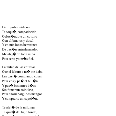
De tu pobre vida rea
Te saqu�, compadecido,
Coloc�ndote un cotorro
Con alfombras y dosel.
Y en mis locos berretines
De bac�n entusiasmado,
Me alej� de toda mina
Para serte yo m�s fiel.
La mitad de las chirolas
Que el laburo a m� me daba,
Las gast� comprando cosas
Para vos y pa� el bul�n.
Y pas� bastantes d�as
Sin fumar un solo faso,
Para ahorrar algunos mangos
Y comprarte un capel�n.
Te alej� de la milonga
Te quit� del bajo fondo,