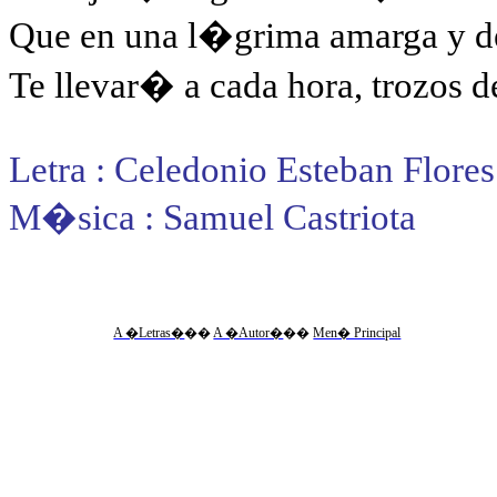
Que en una l�grima amarga y de
Te llevar� a cada hora, trozos d
Letra : Celedonio Esteban Flores
M�sica : Samuel Castriota
A �Letras�
��
A �Autor�
��
Men� Principal