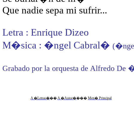
Que nadie sepa mi sufrir...
Letra : Enrique Dizeo
M�sica : �ngel Cabral
�
(�nge
Grabado por la orquesta de Alfredo De �
A �Letras�
��
A �Autor�
���
Men� Principal