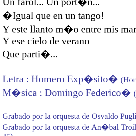
Un farol... Un port�n...
�Igual que en un tango!
Y este llanto m�o entre mis ma
Y ese cielo de verano
Que parti�...
Letra : Homero Exp�sito
�
(Hom
M�sica : Domingo Federico
�
Grabado por la orquesta de Osvaldo Pugl
Grabado por la orquesta de An�bal Troil