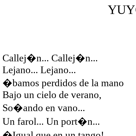
YUY
Callej�n... Callej�n...
Lejano... Lejano...
�bamos perdidos de la mano
Bajo un cielo de verano,
So�ando en vano...
Un farol... Un port�n...
�Igual que en un tango!