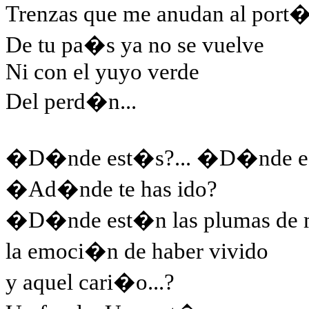
Trenzas que me anudan al port�
De tu pa�s ya no se vuelve
Ni con el yuyo verde
Del perd�n...
�D�nde est�s?... �D�nde e
�Ad�nde te has ido?
�D�nde est�n las plumas de m
la emoci�n de haber vivido
y aquel cari�o...?