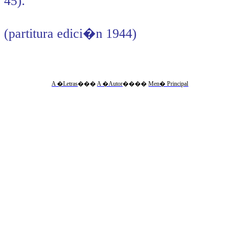
45).
(partitura edici�n 1944)
A �Letras
�
��
A �Autor
�
���
Men� Principal