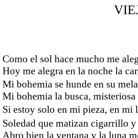
VIE
Como el sol hace mucho me ale
Hoy me alegra en la noche la cari
Mi bohemia se hunde en su mel
Mi bohemia la busca, misteriosa y
Si estoy solo en mi pieza, en mi
Soledad que matizan cigarrillo 
Abro bien la ventana y la luna m