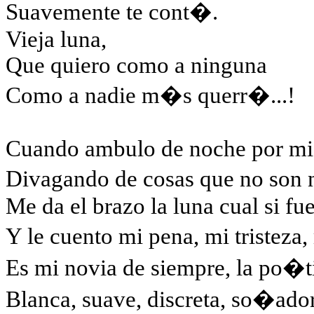
Suavemente te cont�.
Vieja luna,
Que quiero como a ninguna
Como a nadie m�s querr�...!
Cuando ambulo de noche por mi 
Divagando de cosas que no son 
Me da el brazo la luna cual si f
Y le cuento mi pena, mi tristeza
Es mi novia de siempre, la po�t
Blanca, suave, discreta, so�ador