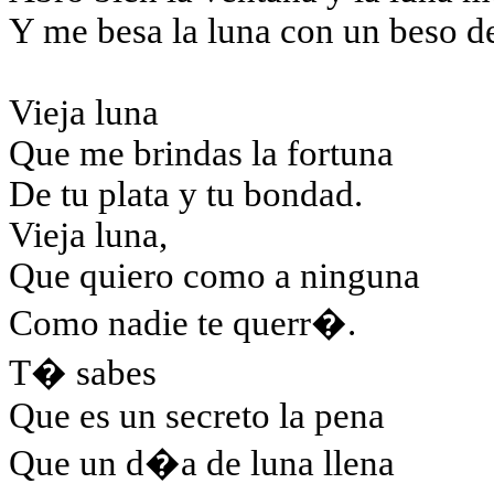
Y me besa la luna con un beso de
Vieja luna
Que me brindas la fortuna
De tu plata y tu bondad.
Vieja luna,
Que quiero como a ninguna
Como nadie te querr�.
T� sabes
Que es un secreto la pena
Que un d�a de luna llena