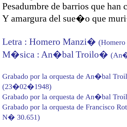
Pesadumbre de barrios que han
Y amargura del sue�o que mur
Letra : Homero Manzi
�
(Homero 
M�sica : An�bal Troilo
�
(An�
Grabado por la orquesta de An�bal Troi
(23�02�1948)
Grabado por la orquesta de An�bal Troi
Grabado por la orquesta de Francisco Ro
N� 30.651)