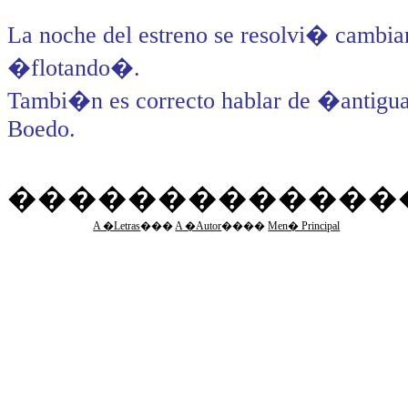
La noche del estreno se resolvi� cambia
�flotando�.
Tambi�n es correcto hablar de �antigua
Boedo.
�������������
A �Letras
�
��
A �Autor
�
���
Men� Principal