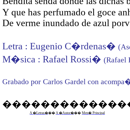
Bendita senda donde las dichas
Y que has perfumado el goce an
De verme inundado de azul porve
Letra : Eugenio C�rdenas
�
(As
M�sica : Rafael Rossi
�
(Rafael 
Grabado por Carlos Gardel con acompa�
�������������
A �Letras�
��
A �Autor�
��
Men� Principal