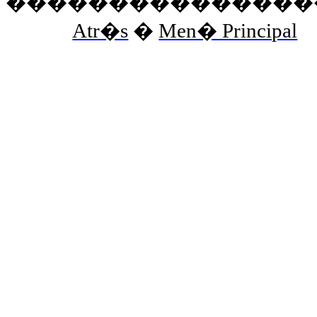
���������������
Atr�s
�
Men� Principal