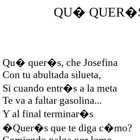
QU� QUER�S,
Qu� quer�s, che Josefina
Con tu abultada silueta,
Si cuando entr�s a la meta
Te va a faltar gasolina...
Y al final terminar�s
�Quer�s que te diga c�mo?