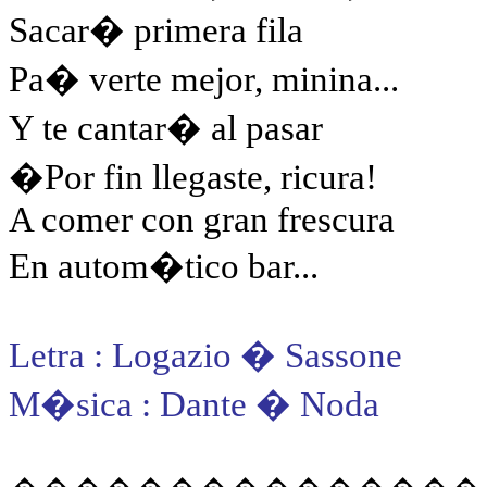
Sacar� primera fila
Pa� verte mejor, minina...
Y te cantar� al pasar
�Por fin llegaste, ricura!
A comer con gran frescura
En autom�tico bar...
Letra : Logazio � Sassone
M�sica : Dante � Noda