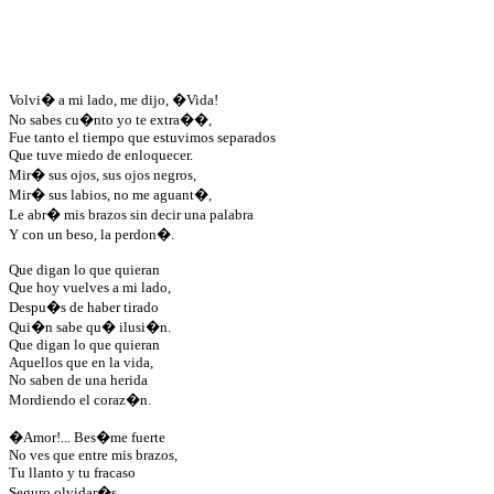
Volvi� a mi lado, me dijo, �Vida!
No sabes cu�nto yo te extra��,
Fue tanto el tiempo que estuvimos separados
Que tuve miedo de enloquecer.
Mir� sus ojos, sus ojos negros,
Mir� sus labios, no me aguant�,
Le abr� mis brazos sin decir una palabra
Y con un beso, la perdon�.
Que digan lo que quieran
Que hoy vuelves a mi lado,
Despu�s de haber tirado
Qui�n sabe qu� ilusi�n.
Que digan lo que quieran
Aquellos que en la vida,
No saben de una herida
Mordiendo el coraz�n.
�Amor!... Bes�me fuerte
No ves que entre mis brazos,
Tu llanto y tu fracaso
Seguro olvidar�s.