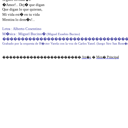
�Amor!... Dej� que digan
Que digan lo que quieran,
Mi vida est� en tu vida
Mentira lo dem�s!...
Letra : Alberto Cosentino
M�sica : Miguel Bucino
�
(Miguel Eusebio Bucino)
���������������������������������
Grabado por la orquesta de H�ctor Varela con la voz de Carlos Yanel. (luego Siro San Rom�
�����������������������
Atr�s
�
Men� Principal