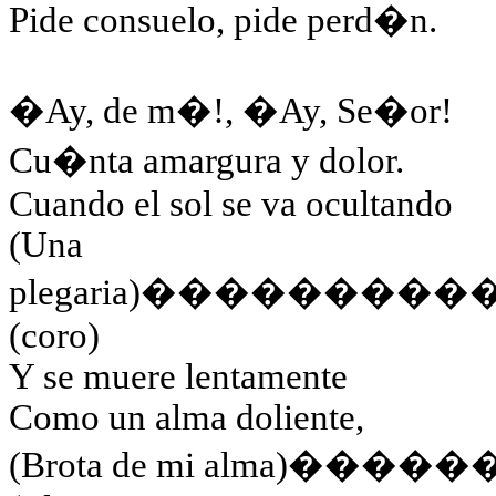
Pide consuelo, pide perd�n.
�Ay, de m�!, �Ay, Se�or!
Cu�nta amargura y dolor.
Cuando el sol se va ocultando
(Una
plegaria)
���������
(coro)
Y se muere lentamente
Como un alma doliente,
(Brota de mi alma)
�����