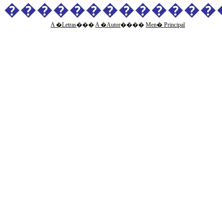
�������������
A �Letras
�
��
A �Autor
�
���
Men� Principal