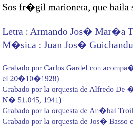
Sos fr�gil marioneta, que baila s
Letra : Armando Jos� Mar�a T
M�sica : Juan Jos� Guichandu
Grabado por Carlos Gardel con acompa�
el 20�10�1928)
Grabado por la orquesta de Alfredo De �
N� 51.045, 1941)
Grabado por la orquesta de An�bal Troilo
Grabado por la orquesta de Jos� Basso co