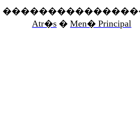
���������������
Atr�s
�
Men� Principal