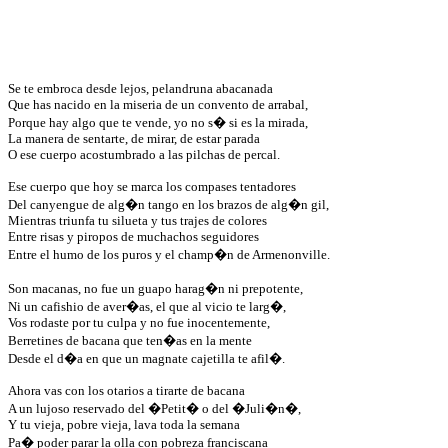
Se te embroca desde lejos, pelandruna abacanada
Que has nacido en la miseria de un convento de arrabal,
Porque hay algo que te vende, yo no s� si es la mirada,
La manera de sentarte, de mirar, de estar parada
O ese cuerpo acostumbrado a las pilchas de percal.
Ese cuerpo que hoy se marca los compases tentadores
Del canyengue de alg�n tango en los brazos de alg�n gil,
Mientras triunfa tu silueta y tus trajes de colores
Entre risas y piropos de muchachos seguidores
Entre el humo de los puros y el champ�n de Armenonville.
Son macanas, no fue un guapo harag�n ni prepotente,
Ni un cafishio de aver�as, el que al vicio te larg�,
Vos rodaste por tu culpa y no fue inocentemente,
Berretines de bacana que ten�as en la mente
Desde el d�a en que un magnate cajetilla te afil�.
Ahora vas con los otarios a tirarte de bacana
A un lujoso reservado del �Petit� o del �Juli�n�,
Y tu vieja, pobre vieja, lava toda la semana
Pa� poder parar la olla con pobreza franciscana