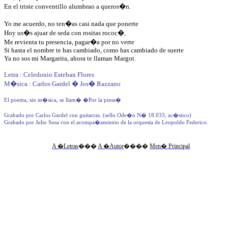
En el triste conventillo alumbrao a queros�n.
Yo me acuerdo, no ten�as casi nada que ponerte
Hoy us�s ajuar de seda con rositas rococ�,
Me revienta tu presencia, pagar�a por no verte
Si hasta el nombre te has cambiado, como has cambiado de suerte
Ya no sos mi Margarita, ahora te llaman Margot.
Letra : Celedonio Esteban Flores
M�sica : Carlos Gardel � Jos� Razzano
El poema, sin m�sica, se llam� �Por la pinta�
Grabado por Carlos Gardel con guitarras. (sello Ode�n N� 18.033, ac�stico)
Grabado por Julio Sosa con el acompa�amiento de la orquesta de Leopoldo Federico.
A �Letras
�
��
A �Autor
�
���
Men� Principal