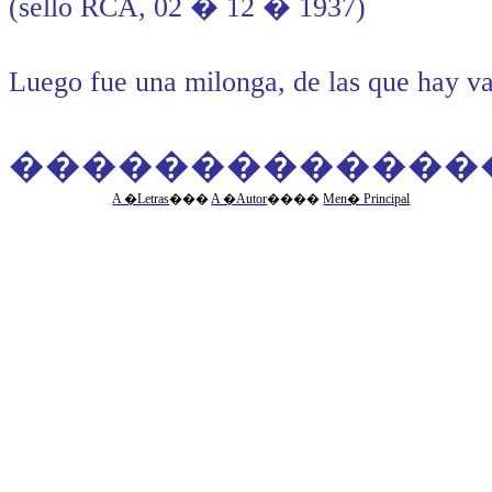
(
sello
RCA, 02 � 12 � 1937)
Luego fue una milonga, de las que hay var
�������������
A �Letras
�
��
A �Autor
�
���
Men� Principal