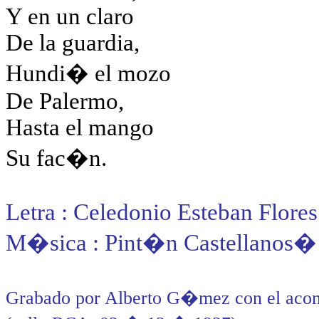
Y en un claro
De la guardia,
Hundi� el mozo
De Palermo,
Hasta el mango
Su fac�n.
Letra :
Celedonio Esteban Flores
M�sica :
Pint�n
Castellanos
Grabado por Alberto G�mez con el aco