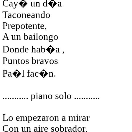
Cay� un d�a
Taconeando
Prepotente,
A un bailongo
Donde
hab�a ,
Puntos bravos
Pa�l
fac�n.
...........
piano
solo ...........
Lo empezaron a mirar
Con un aire sobrador,