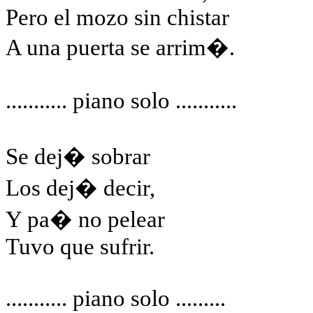
Pero el mozo sin chistar
A una puerta se arrim�.
...........
piano
solo ...........
Se dej� sobrar
Los dej� decir,
Y
pa
� no pelear
Tuvo que sufrir.
...........
piano
solo .........