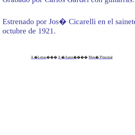
Estrenado por Jos� Cicarelli en el sain
octubre de 1921.
A �Letras
�
��
A �Autor�
���
Men� Principal