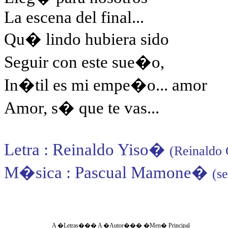
La escena del final...
Qu� lindo hubiera sido
Seguir con este sue�o,
In�til es mi empe�o... amor
Amor, s� que te vas...
Letra : Reinaldo Yiso
�
(Reinaldo 
M�sica : Pascual Mamone
�
(se
A �Letras�
��
A �Autor�
��
�
Men� Principal