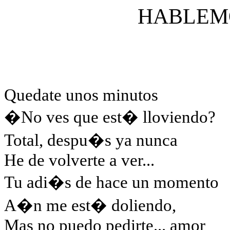
HABLEM
Quedate unos minutos
�No ves que est� lloviendo?
Total, despu�s ya nunca
He de volverte a ver...
Tu adi�s de hace un momento
A�n me est� doliendo,
Mas no puedo pedirte... amor