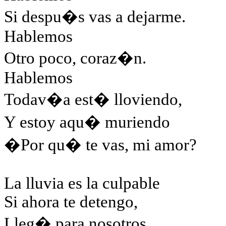
Si despu�s vas a dejarme.
Hablemos
Otro poco, coraz�n.
Hablemos
Todav�a est� lloviendo,
Y estoy aqu� muriendo
�Por qu� te vas, mi amor?
La lluvia es la culpable
Si ahora te detengo,
Lleg� para nosotros