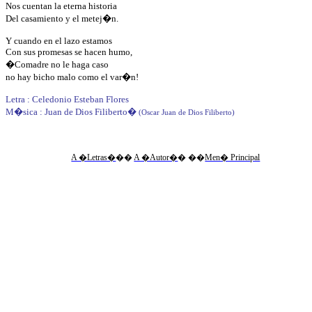
Nos cuentan la eterna historia
Del casamiento y el metej�n.
Y cuando en el lazo estamos
Con sus promesas se hacen humo,
�Comadre no le haga caso
no hay bicho malo como el var�n!
Letra : Celedonio Esteban Flores
M�sica : Juan de Dios Filiberto
� 
(Oscar Juan de Dios Filiberto)
A �Letras�
��
A �Autor�
�
��
Men� Principal