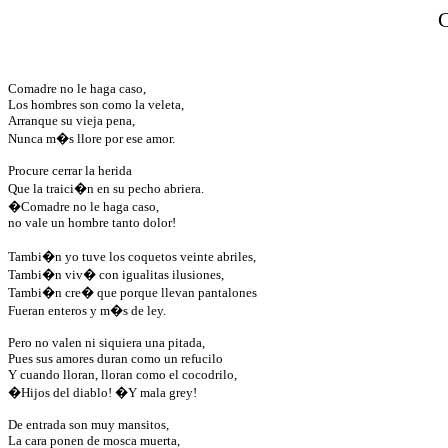
Comadre no le haga caso,
Los hombres son como la veleta,
Arranque su vieja pena,
Nunca m�s llore por ese amor.
Procure cerrar la herida
Que la traici�n en su pecho abriera.
�Comadre no le haga caso,
no vale un hombre tanto dolor!
Tambi�n yo tuve los coquetos veinte abriles,
Tambi�n viv� con igualitas ilusiones,
Tambi�n cre� que porque llevan pantalones
Fueran enteros y m�s de ley.
Pero no valen ni siquiera una pitada,
Pues sus amores duran como un refucilo
Y cuando lloran, lloran como el cocodrilo,
�Hijos del diablo! �Y mala grey!
De entrada son muy mansitos,
La cara ponen de mosca muerta,