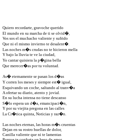
Quiero recordarte, gravoche querido
El mundo en su marcha de ti se olvid�,
Vos sos el muchacho valiente y sufrido
Que ni el mismo invierno te desalent�.
Las noches m�s crudas no te hicieron mella
Y bajo la lluvia te ve la ciudad,
Yo cantar quisiera la p�gina bella
Que merecer�as por tu voluntad.
As� eternamente se pasan los d�as
Y corren los meses y siempre est� igual,
Esquivando un coche, saltando al tranv�a
A ofertar su diario, atento y jovial.
En su lucha intensa no tiene descanso
S�lo espera un d�a, emancipaci�n,
Y por su viejita pregona en las calles
La Cr�tica quinta, Noticias y raz�n.
Las noches eternas, las horas m�s cruentas
Dejan en su rostro huellas de dolor,
Canilla valiente que ni te lamentas
Porque te conforta un beso de amor.