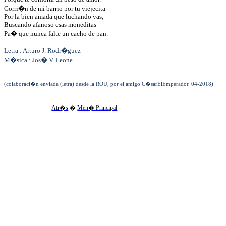
Gorri�n de mi barrio por tu viejecita
Por la bien amada que luchando vas,
Buscando afanoso esas moneditas
Pa� que nunca falte un cacho de pan.
Letra : Arturo J. Rodr�guez
M�sica : Jos� V. Leone
(colaboraci�n enviada (letra) desde la ROU, por el amigo C�sarElEmperador. 04-2018)
Atr�s
�
Men� Principal