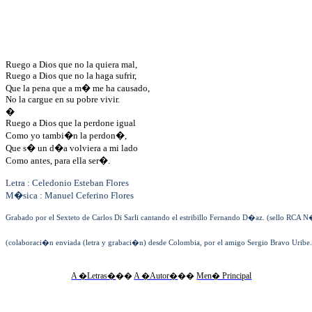
Ruego a Dios que no la quiera mal,
Ruego a Dios que no la haga sufrir,
Que la pena que a m� me ha causado,
No la cargue en su pobre vivir.
�
Ruego a Dios que la perdone igual
Como yo tambi�n la perdon�,
Que s� un d�a volviera a mi lado
Como antes, para ella ser�.
Letra : Celedonio Esteban Flores
M�sica : Manuel Ceferino Flores
Grabado por el Sexteto de Carlos Di Sarli cantando el estribillo Fernando D�az. (sello RCA
(colaboraci�n enviada (letra y grabaci�n) desde Colombia, por el amigo Sergio Bravo Uribe
A �Letras�
��
A �Autor�
��
Men� Principal