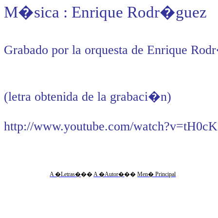
M�sica : Enrique Rodr�guez
Grabado por la orquesta de Enrique Ro
(letra obtenida de la grabaci�n)
http://www.youtube.com/watch?v=tH0
A �Letras�
��
A �Autor�
��
Men� Principal