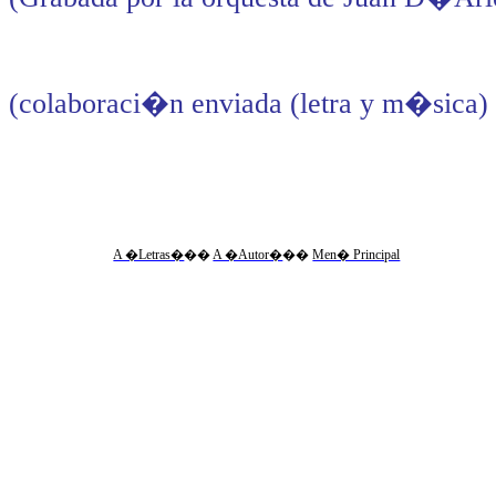
(colaboraci�n enviada (letra y m�sica)
A �Letras�
��
A �Autor�
��
Men� Principal