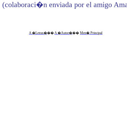
(colaboraci�n enviada por el amigo Ama
A �Letras�
��
A �Autor�
��
Men� Principal