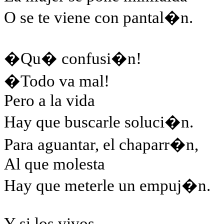
O se te viene con pantal�n.
�Qu� confusi�n!
�Todo va mal!
Pero a la vida
Hay que buscarle soluci�n.
Para aguantar, el chaparr�n,
Al que molesta
Hay que meterle un empuj�n.
Y si los vivos