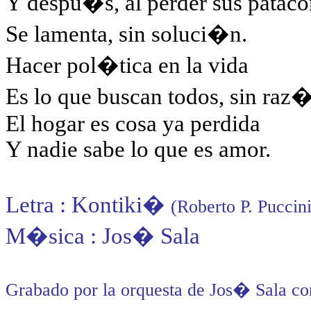
Y despu�s, al perder sus pataco
Se lamenta, sin soluci�n.
Hacer pol�tica en la vida
Es lo que buscan todos, sin raz
El hogar es cosa ya perdida
Y nadie sabe lo que es amor.
Letra : Kontiki
�
(Roberto P. Puccini
M�sica : Jos� Sala
Grabado por la orquesta de Jos� Sala co