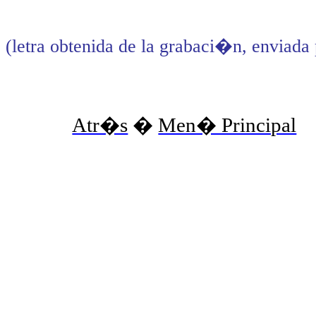
(letra obtenida de la grabaci�n, enviad
Atr�s
�
Men� Principal