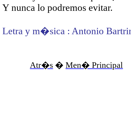
Y nunca lo podremos evitar.
Letra y m�sica : Antonio Bartri
Atr�s
�
Men� Principal