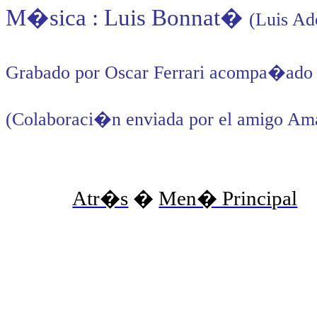
M�sica : Luis Bonnat
�
(Luis Ad
Grabado por Oscar Ferrari acompa�ado p
(Colaboraci�n enviada por el amigo Am
Atr�s
�
Men� Principal