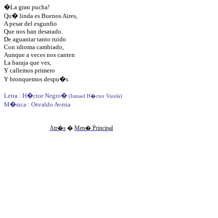
�La gran pucha!
Qu� linda es Buenos Aires,
A pesar del esgunfio
Que nos han desatado.
De aguantar tanto ruido
Con idioma cambiado,
Aunque a veces nos canten
La baraja que ves,
Y callemos primero
Y bronquemos despu�s.
Letra : H�ctor Negro
�
(Ismael H�ctor Varela)
M�sica : Osvaldo Avena
Atr�s
�
Men� Principal