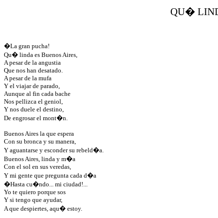
QU� LIND
�La gran pucha!
Qu� linda es Buenos Aires,
A pesar de la angustia
Que nos han desatado.
A pesar de la mufa
Y el viajar de parado,
Aunque al fin cada bache
Nos pellizca el geniol,
Y nos duele el destino,
De engrosar el mont�n.
Buenos Aires la que espera
Con su bronca y su manera,
Y aguantarse y esconder su rebeld�a.
Buenos Aires, linda y m�a
Con el sol en sus veredas,
Y mi gente que pregunta cada d�a
�Hasta cu�ndo... mi ciudad!...
Yo te quiero porque sos
Y si tengo que ayudar,
A que despiertes, aqu� estoy.