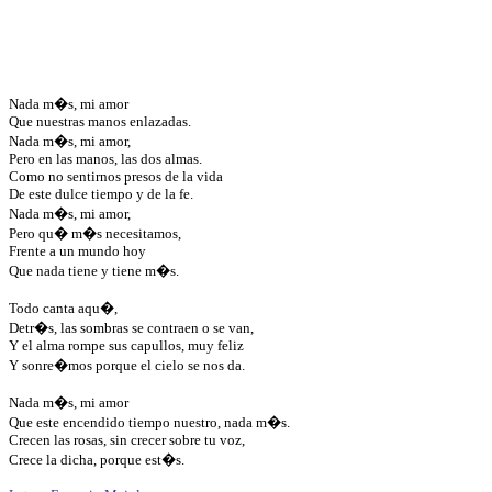
Nada m�s, mi amor
Que nuestras manos enlazadas.
Nada m�s, mi amor,
Pero en las manos, las dos almas.
Como no sentirnos presos de la vida
De este dulce tiempo y de la fe.
Nada m�s, mi amor,
Pero qu� m�s necesitamos,
Frente a un mundo hoy
Que nada tiene y tiene m�s.
Todo canta aqu�,
Detr�s, las sombras se contraen o se van,
Y el alma rompe sus capullos, muy feliz
Y sonre�mos porque el cielo se nos da.
Nada m�s, mi amor
Que este encendido tiempo nuestro, nada m�s.
Crecen las rosas, sin crecer sobre tu voz,
Crece la dicha, porque est�s.