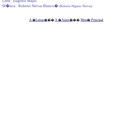
Letra : Eugenio Majul
M�sica : Roberto Nievas Blanco
�
(Roberto Higinio Nievas)
A �Letras�
��
A �Autor�
��
Men� Principal