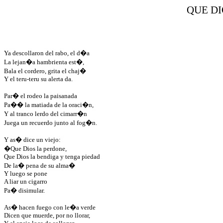
QUE D
Ya descollaron del rabo, el d�a
La lejan�a hambrienta est�,
Bala el cordero, grita el chaj� 
Y el teru-teru su alerta da.
Par� el rodeo la paisanada
Pa�
� 
la matiada de la oraci�n,
Y al tranco lerdo del cimarr�n
Juega un recuerdo junto al fog�n.
Y as� dice un viejo: 
�Que Dios la perdone,
Que Dios la bendiga y tenga piedad
De la
� 
pena de su alma�
Y luego se pone
A liar un cigarro
Pa� disimular.
As� hacen fuego con le�a verde
Dicen que muerde, por no llorar,