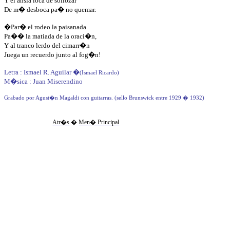
Y el ansia loca de sollozar
De m� desboca pa� no quemar.
�Par� el rodeo la paisanada
Pa�
� 
la matiada de la oraci�n,
Y al tranco lerdo del cimarr�n
Juega un recuerdo junto al fog�n!
Letra : Ismael R. Aguilar
�
(Ismael Ricardo)
M�sica : Juan Miserendino
Grabado por Agust�n Magaldi con guitarras. (sello Brunswick entre 1929 � 1932)
Atr�s
�
Men� Principal